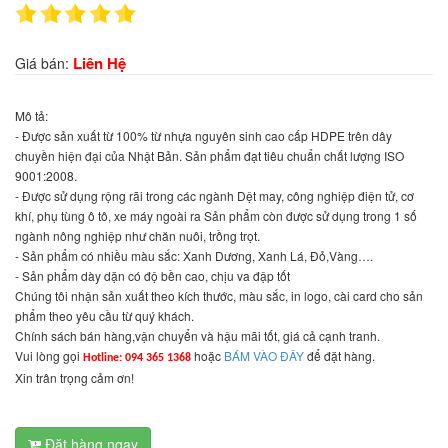
Liên Hệ
Giá bán:
Mô tả:
- Được sản xuất từ 100% từ nhựa nguyên sinh cao cấp HDPE trên dây
chuyền hiện đại của Nhật Bản. Sản phẩm đạt tiêu chuẩn chất lượng ISO
9001:2008.
- Được sử dụng rộng rãi trong các ngành Dệt may, công nghiệp điện tử, cơ
khí, phụ tùng ô tô, xe máy ngoài ra Sản phẩm còn được sử dụng trong 1 số
ngành nông nghiệp như chăn nuôi, trồng trọt.
- Sản phẩm có nhiều màu sắc: Xanh Dương, Xanh Lá, Đỏ,Vàng….
- Sản phẩm dày dặn có độ bền cao, chịu va đập tốt
Chúng tôi nhận sản xuất theo kích thước, màu sắc, in logo, cài card cho sản
phẩm theo yêu cầu từ quý khách.
Chính sách bán hàng,vận chuyển và hậu mãi tốt, giá cả cạnh tranh.
Vui lòng gọi
hoặc
BÁM VÀO ĐÂY
để đặt hàng.
Hotline: 094 365 1368
Xin trân trọng cảm ơn!
Đặt hàng ngay