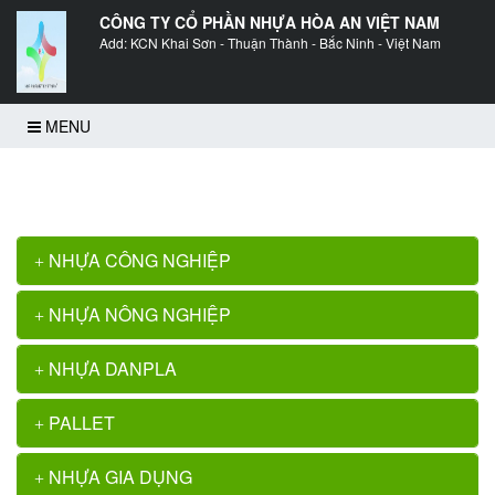
CÔNG TY CỔ PHẦN NHỰA HÒA AN VIỆT NAM
Add: KCN Khai Sơn - Thuận Thành - Bắc Ninh - Việt Nam
MENU
Trang chủ
>>
Sóng nhựa (rổ nhựa) E1060
NHỰA CÔNG NGHIỆP
NHỰA NÔNG NGHIỆP
NHỰA DANPLA
PALLET
NHỰA GIA DỤNG