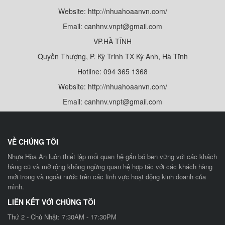
Website: http://nhuahoaanvn.com/
Email: canhnv.vnpt@gmail.com
VP.HÀ TĨNH
Quyền Thượng, P. Kỳ Trinh TX Kỳ Anh, Hà Tĩnh
Hotline: 094 365 1368
Website: http://nhuahoaanvn.com/
Email: canhnv.vnpt@gmail.com
VỀ CHÚNG TÔI
Nhựa Hòa An luôn thiết lập mối quan hệ gắn bó bền vững với các khách
hàng cũ và mở rộng không ngừng quan hệ hợp tác với các khách hàng
mới trong và ngoài nước trên các lĩnh vực hoạt động kinh doanh của
mình.
LIÊN KẾT VỚI CHÚNG TÔI
Thứ 2 - Chủ Nhật: 7:30AM - 17:30PM