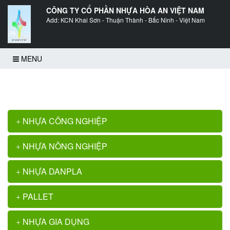
CÔNG TY CỔ PHẦN NHỰA HÒA AN VIỆT NAM
Add: KCN Khai Sơn - Thuận Thành - Bắc Ninh - Việt Nam
MENU
Trang chủ
>>
Khay nhựa đựng linh kiện KPT01
NHỰA CÔNG NGHIỆP
NHỰA NÔNG NGHIỆP
NHỰA DANPLA
PALLET
NHỰA GIA DỤNG