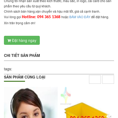
Chúng tôi nhận sản xuất theo kích thước, màu sắc, in logo, cài card cho sản
phẩm theo yêu cầu từ quý khách.
Chính sách bán hàng,vận chuyển và hậu mãi tốt, giá cả cạnh tranh.
Vui lòng gọi
hoặc
BÁM VÀO ĐÂY
để đặt hàng.
Hotline: 094 365 1368
Xin trân trọng cảm ơn!
Đặt hàng ngay
CHI TIẾT SẢN PHẨM
tags:
SẢN PHẨM CÙNG LOẠI