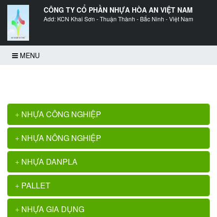
CÔNG TY CỔ PHẦN NHỰA HÒA AN VIỆT NAM
Add: KCN Khai Sơn - Thuận Thành - Bắc Ninh - Việt Nam
MENU
Trang chủ
>>
Thùng nhựa đặc (sóng nhựa bít) B2
NHỰA CÔNG NGHIỆP
NHỰA NÔNG NGHIỆP
NHỰA DANPLA
PALLET
NHỰA GIA DỤNG