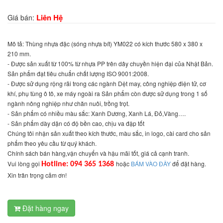
Liên Hệ
Giá bán:
Mô tả: Thùng nhựa đặc (sóng nhựa bít) YM022 có kích thước 580 x 380 x
210 mm.
- Được sản xuất từ 100% từ nhựa PP trên dây chuyền hiện đại của Nhật Bản.
Sản phẩm đạt tiêu chuẩn chất lượng ISO 9001:2008.
- Được sử dụng rộng rãi trong các ngành Dệt may, công nghiệp điện tử, cơ
khí, phụ tùng ô tô, xe máy ngoài ra Sản phẩm còn được sử dụng trong 1 số
ngành nông nghiệp như chăn nuôi, trồng trọt.
- Sản phẩm có nhiều màu sắc: Xanh Dương, Xanh Lá, Đỏ,Vàng….
- Sản phẩm dày dặn có độ bền cao, chịu va đập tốt
Chúng tôi nhận sản xuất theo kích thước, màu sắc, in logo, cài card cho sản
phẩm theo yêu cầu từ quý khách.
Chính sách bán hàng,vận chuyển và hậu mãi tốt, giá cả cạnh tranh.
Vui lòng gọi
hoặc
BÁM VÀO ĐÂY
để đặt hàng.
Hotline: 094 365 1368
Xin trân trọng cảm ơn!
Đặt hàng ngay