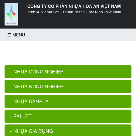
CÔNG TY CỔ PHẦN NHỰA HÒA AN VIỆT NAM
Add: KCN Khai Sơn - Thuận Thành - Bắc Ninh - Việt Nam
MENU
Trang chủ
>>
Thùng nhựa đặc (sóng nhựa bít) YM022
NHỰA CÔNG NGHIỆP
NHỰA NÔNG NGHIỆP
NHỰA DANPLA
PALLET
NHỰA GIA DỤNG