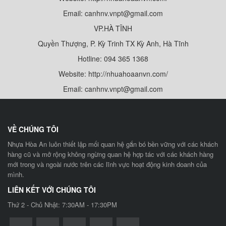
Email: canhnv.vnpt@gmail.com
VP.HÀ TĨNH
Quyền Thượng, P. Kỳ Trinh TX Kỳ Anh, Hà Tĩnh
Hotline: 094 365 1368
Website: http://nhuahoaanvn.com/
Email: canhnv.vnpt@gmail.com
VỀ CHÚNG TÔI
Nhựa Hòa An luôn thiết lập mối quan hệ gắn bó bền vững với các khách
hàng cũ và mở rộng không ngừng quan hệ hợp tác với các khách hàng
mới trong và ngoài nước trên các lĩnh vực hoạt động kinh doanh của
mình.
LIÊN KẾT VỚI CHÚNG TÔI
Thứ 2 - Chủ Nhật: 7:30AM - 17:30PM