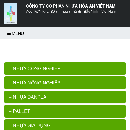
CÔNG TY CỔ PHẦN NHỰA HÒA AN VIỆT NAM
Add: KCN Khai Sơn - Thuận Thành - Bắc Ninh - Việt Nam
MENU
Trang chủ
>>
Vỏ thùng sơn 18L
NHỰA CÔNG NGHIỆP
NHỰA NÔNG NGHIỆP
NHỰA DANPLA
PALLET
NHỰA GIA DỤNG